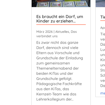
Es braucht ein Dorf, um
Ti
Kinder zu erziehen…
Apr
März 2026
|
Aktuelles
,
Das
Ti
verbindet uns
ve
Es zwar nicht das ganze
Da
Dorf, dennoch sind viele
Lu
Eltern aus Vorschule und
un
Grundschule der Einladung
Ki
zum gemeinsamen
un
Themenelternabend der
St
beiden KiTas und der
Sc
Grundschule gefolgt.
ve
Pädagogische Fachkräfte
Da
aus den KiTas, das
me
Kernzeit-Team wie das
Lehrerkollegium der...